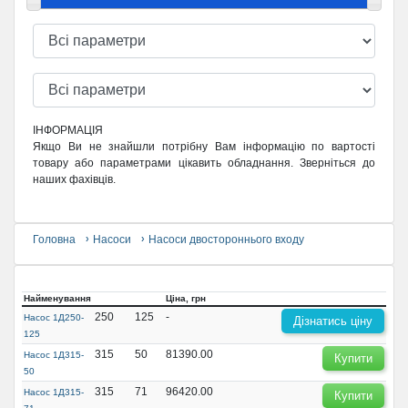
ІНФОРМАЦІЯ
Якщо Ви не знайшли потрібну Вам інформацію по вартості
товару або параметрами цікавить обладнання. Зверніться до
наших фахівців.
Головна
Насоси
Насоси двостороннього входу
Найменування
Ціна, грн
250
125
-
Насос 1Д250-
Дізнатись ціну
125
315
50
81390.00
Насос 1Д315-
Купити
50
315
71
96420.00
Насос 1Д315-
Купити