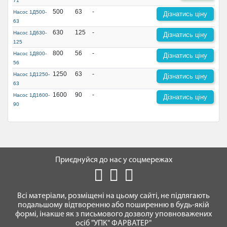
71
500
63
-
Насос 1Д500-
Дізнатись ціну
63
630
125
-
Насос 1Д630-
Дізнатись ціну
125
800
56
-
Насос 1Д800-
Дізнатись ціну
56
1250
63
-
Насос 1Д1250-
Дізнатись ціну
63
1600
90
-
Насос 1Д1600-
Дізнатись ціну
90
Приєднуйся до нас у соцмережах
Всі матеріали, розміщені на цьому сайті, не підлягають
подальшому відтворенню або поширенню в будь-якій
формі, інакше як з письмового дозволу уповноважених
осіб "УПК" ФАРВАТЕР"