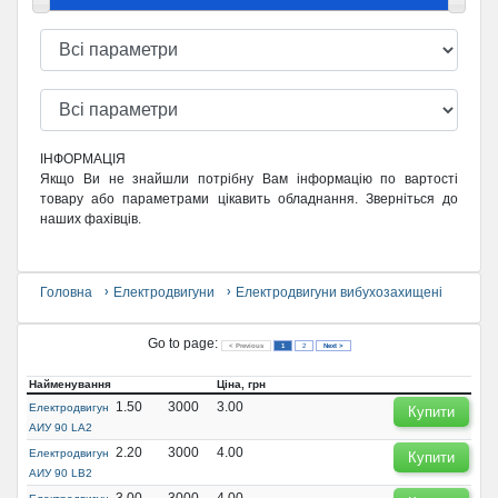
ІНФОРМАЦІЯ
Якщо Ви не знайшли потрібну Вам інформацію по вартості
товару або параметрами цікавить обладнання. Зверніться до
наших фахівців.
Головна
Електродвигуни
Електродвигуни вибухозахищені
Go to page:
< Previous
1
2
Next >
Найменування
Ціна, грн
1.50
3000
3.00
Електродвигун
Купити
АИУ 90 LA2
2.20
3000
4.00
Електродвигун
Купити
АИУ 90 LВ2
3.00
3000
4.00