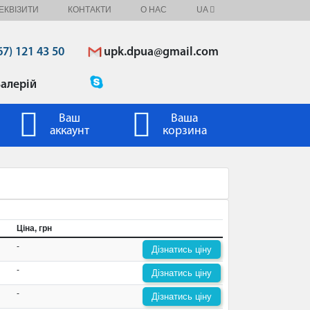
ЕКВІЗИТИ
КОНТАКТИ
О НАС
UA
upk.dpua@gmail.com
67) 121 43 50
алерій
Ваш
Ваша
аккаунт
корзина
Ціна, грн
-
Дізнатись ціну
-
Дізнатись ціну
-
Дізнатись ціну