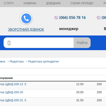
СТАТТІ
НОВИНИ
ДОВІДНИК
СХЕМА ПРОЇЗДУ
Р
(066) 056 78 16
(0
менеджер
В
ЗВОРОТНИЙ ДЗВІНОК
Найти
овна
Редуктора
Редуктора циліндричні
енування
тор ЦДНД-200-12 .5
12.50
200
тор ЦДНД-200-20
20.00
200
тор ЦДНД-200-31 .5
31.50
200