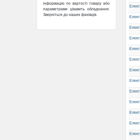
інформацію по вартості товару або
Елек
параметрами цікавить обладнання.
Зверніться до наших фахівців.
Елек
Елект
Елек
Елек
Елект
Елек
Елек
Елект
Елек
Елек
Елект
Елек