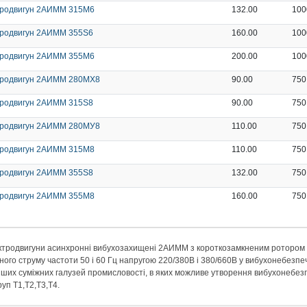
тродвигун 2АИММ 315М6
132.00
100
родвигун 2АИММ 355S6
160.00
100
тродвигун 2АИММ 355М6
200.00
100
тродвигун 2АИММ 280МХ8
90.00
750
родвигун 2АИММ 315S8
90.00
750
тродвигун 2АИММ 280МУ8
110.00
750
тродвигун 2АИММ 315М8
110.00
750
родвигун 2АИММ 355S8
132.00
750
тродвигун 2АИММ 355М8
160.00
750
ктродвигуни асинхронні вибухозахищені 2АИММ з короткозамкненим ротором п
ного струму частоти 50 і 60 Гц напругою 220/380В і 380/660В у вибухонебезпе
нших суміжних галузей промисловості, в яких можливе утворення вибухонебезпе
груп Т1,Т2,Т3,Т4.