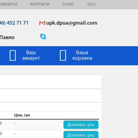
ЕКВІЗИТИ
КОНТАКТИ
О НАС
UA
upk.dpua@gmail.com
96) 452 71 71
Павло
Ваш
Ваша
аккаунт
корзина
Ціна, грн
0
-
Дізнатись ціну
0
-
Дізнатись ціну