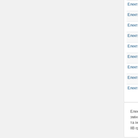
Елек
Елект
Елек
Елек
Елект
Елек
Елек
Елект
Елек
Еле
змін
та і
IIB 