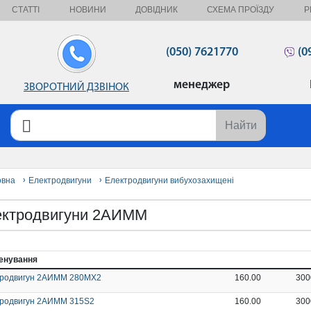
СТАТТІ
НОВИНИ
ДОВІДНИК
СХЕМА ПРОЇЗДУ
Р
(050) 7621770
(0
менеджер
ЗВОРОТНИЙ ДЗВІНОК
Найти
овна
Електродвигуни
Електродвигуни вибухозахищені
ектродвигуни 2АИММ
енування
тродвигун 2АИММ 280МХ2
160.00
300
родвигун 2АИММ 315S2
160.00
300