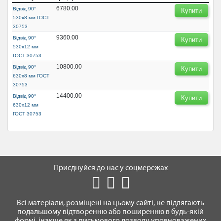
6780.00
Відвід 90°
Купити
530х8 мм ГОСТ
30753
9360.00
Відвід 90°
Купити
530х12 мм
ГОСТ 30753
10800.00
Відвід 90°
Купити
630х8 мм ГОСТ
30753
14400.00
Відвід 90°
Купити
630х12 мм
ГОСТ 30753
Приєднуйся до нас у соцмережах
Всі матеріали, розміщені на цьому сайті, не підлягають
подальшому відтворенню або поширенню в будь-якій
формі, інакше як з письмового дозволу уповноважених