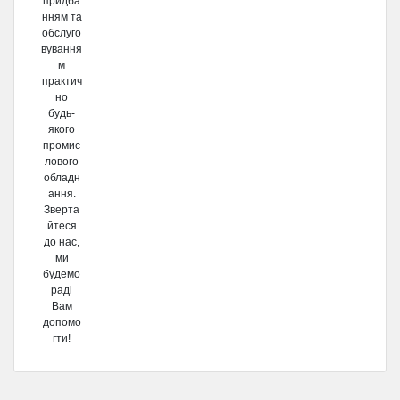
придба
нням та
обслуго
вування
м
практич
но
будь-
якого
промис
лового
обладн
ання.
Зверта
йтеся
до нас,
ми
будемо
раді
Вам
допомо
гти!