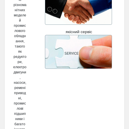
різнома
нітних
моделе
й
промис
лового
якісний сервіс
обладн
ання,
такого
як
редукто
ри,
електро
двигуни
,
насоси,
ремені
привод
ні,
промис
лові
підшип
ники і
багато