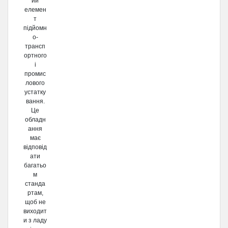
ий
елемен
т
підйомн
о-
трансп
ортного
і
промис
лового
устатку
вання.
Це
обладн
ання
має
відповід
ати
багатьо
м
станда
ртам,
щоб не
виходит
и з ладу