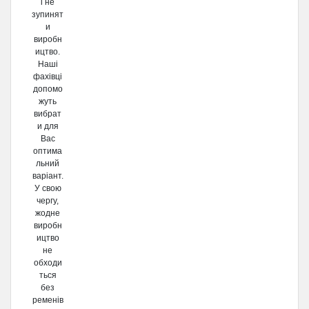
і не
зупинят
и
виробн
ицтво.
Наші
фахівці
допомо
жуть
вибрат
и для
Вас
оптима
льний
варіант.
У свою
чергу,
жодне
виробн
ицтво
не
обходи
ться
без
ременів