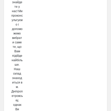
знайде
те у
нас! Ми
проконс
ультуєм
о і
допомо
жемо
вибрат
и саме
те, що
Вам
підійде
найбіль
ше.
Наш
склад
знаход
иться в
м.
Дніпроп
етровсь
ку,
однак
Ви