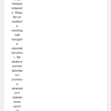
перера
хованог
о. Якщо
Ви не
знайшл
и
необхід
ний
продукт
в
нашому
каталоз
і - Ви
можете
зателе
фонува
ти і
уточнит
и
можлив
ості
замовл
ення
цього
чи