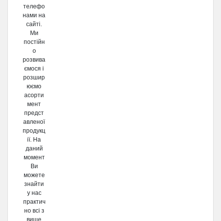
телефо
нами на
сайті.
Ми
постійн
о
розвива
ємося і
розшир
юємо
асорти
мент
предст
авленої
продукц
ії. На
даний
момент
Ви
можете
знайти
у нас
практич
но всі з
вище