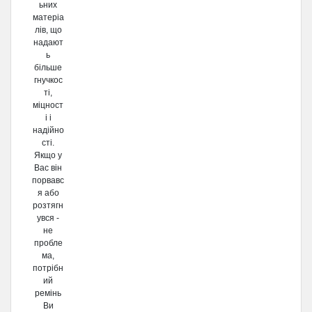
ьних
матеріа
лів, що
надают
ь
більше
гнучкос
ті,
міцност
і і
надійно
сті.
Якщо у
Вас він
порвавс
я або
розтягн
увся -
не
пробле
ма,
потрібн
ий
ремінь
Ви