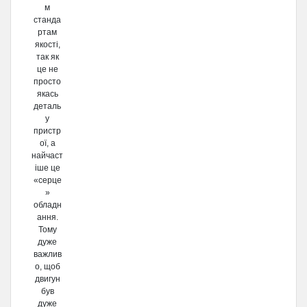
м
станда
ртам
якості,
так як
це не
просто
якась
деталь
у
пристр
ої, а
найчаст
іше це
«серце
»
обладн
ання.
Тому
дуже
важлив
о, щоб
двигун
був
дуже