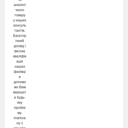
аналогі
чного
товару
у наших
консуль
тантів.
Багатор
ічний
досвід і
висока
кваліфік
ація
наших
фахівці
в
допомо
же Вам
вирішит
и будь-
яку
пробле
му,
пов'яза
ну з