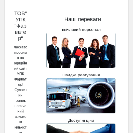
ТОВ"
Наші переваги
УПК
"Фар
ввічливий персонал
вате
р"
Ласкаво
просим
о на
офіційн
ий сайт
УПК
швидке реагування
Фарват
ер!
Сучасн
ий
ринок
насиче
ний
велико
Доступні ціни
ю
кількіст
ю