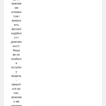
важлив
им
елемен
том і
вимага
ють
високої
надійно
сті і
довговіч
ності.
Якщо
ви не
знайшл
и
потрібн
у
модель
-
зверніт
ься до
нас,
можлив
о ми
зможем