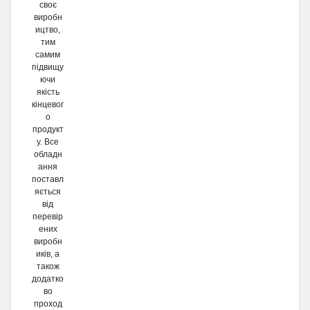
своє
виробн
ицтво,
тим
самим
підвищу
ючи
якість
кінцевог
о
продукт
у. Все
обладн
ання
поставл
яється
від
перевір
ених
виробн
иків, а
також
додатко
во
проход