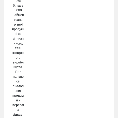
вує
більше
5000
наймен
увань
різної
продукц
ії як
вітчизн
яного,
так і
імпортн
ого
виробн
ицтва.
При
наявно
сті
аналогі
чних
продукт
ів -
переваг
а
віддаєт