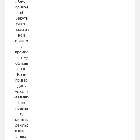
. Ремені
привод
ні
беруть
участь
практич
но в
кожном
у
промис
ловому
обладн
анні.
Вони
призво
дять
механіз
ми в дію
і, як
правил
о,
містять
декільк
а шарів
спеціал