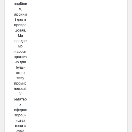
надійни
м,
якісним
і довго
пропра
цював.
Ми
продає
мо
насоси
практич
но для
будь-
якого
типу
промис
ловості.
У
багатьо
х
сферах
виробн
ицтва
вони є
дуже