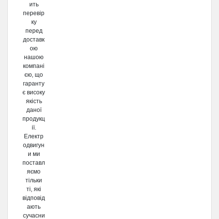
ить
перевір
ку
перед
доставк
ою
нашою
компані
єю, що
гаранту
є високу
якість
даної
продукц
ії.
Електр
одвигун
и ми
поставл
яємо
тільки
ті, які
відповід
ають
сучасни