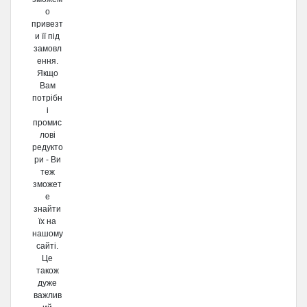
о
привезт
и її під
замовл
ення.
Якщо
Вам
потрібн
і
промис
лові
редукто
ри - Ви
теж
зможет
е
знайти
їх на
нашому
сайті.
Це
також
дуже
важлив