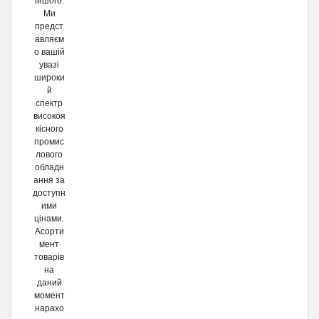
іншого.
Ми
предст
авляєм
о вашій
увазі
широки
й
спектр
високоя
кісного
промис
лового
обладн
ання за
доступн
ими
цінами.
Асорти
мент
товарів
на
даний
момент
нарахо