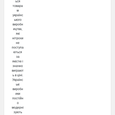
ься
товара
м
українс
ького
виробн
ицтва,
які
нітрохи
не
поступа
ються
за
якістю і
значно
виграют
ь в ціні.
Українс
ькі
виробн
ики
постійн
о
модерні
зують