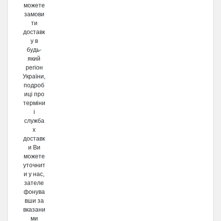
можете
замови
ти
доставк
у в
будь-
який
регіон
України,
подроб
иці про
терміни
і
служба
х
доставк
и Ви
можете
уточнит
и у нас,
зателе
фонува
вши за
вказани
ми