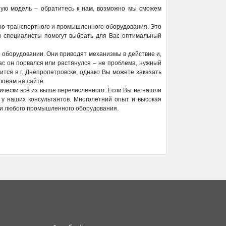
ную модель – обратитесь к нам, возможно мы сможем
но-транспортного и промышленного оборудования. Это
ши специалисты помогут выбрать для Вас оптимальный
 оборудовании. Они приводят механизмы в действие и,
ас он порвался или растянулся – не проблема, нужный
тся в г. Днепропетровске, однако Вы можете заказать
фонам на сайте.
чески всё из выше перечисленного. Если Вы не нашли
 у наших консультантов. Многолетний опыт и высокая
ки любого промышленного оборудования.